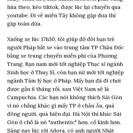
hùa theo, kéo tiktok, được lúc lại chuyển qua
youtube. Đi về miền Tây không gặp dưa thì
gặp toàn dừa.
Xuống xe lúc 17h30, tôi giúp đỡ đôi bạn trẻ
người Pháp bắt xe vào trung tâm TP Châu Đốc
bằng xe trung chuyển miễn phí của Phương
Trang. Bạn nam mới tốt nghiệp Thạc sĩ ngành
Sinh học ở Thuỵ Sĩ, còn bạn nữ mới tốt nghiệp
ngành Tâm lý học ở Pháp. Mấy bạn đã đi chơi
được gần 6 tháng rồi, sau Việt Nam sẽ là
Campuchia. Các bạn nói không thích Sài Gòn
vì nó chẳng khác gì mấy TP ở châu Âu, quá
đông người, quá hiện đại. Hà Nội thì khác Sài
Gòn ở chỗ là nó "authentic" hơn, cổ kính hơn.
Sáng nay lúc rời Adora, có anh người Nhật