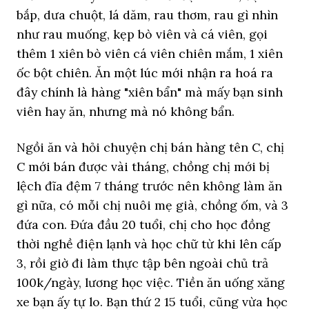
bắp, dưa chuột, lá dăm, rau thơm, rau gì nhìn
như rau muống, kẹp bò viên và cá viên, gọi
thêm 1 xiên bò viên cá viên chiên mắm, 1 xiên
ốc bột chiên. Ăn một lúc mới nhận ra hoá ra
đây chính là hàng "xiên bẩn" mà mấy bạn sinh
viên hay ăn, nhưng mà nó không bẩn.
Ngồi ăn và hỏi chuyện chị bán hàng tên C, chị
C mới bán được vài tháng, chồng chị mới bị
lệch đĩa đệm 7 tháng trước nên không làm ăn
gì nữa, có mỗi chị nuôi mẹ già, chồng ốm, và 3
đứa con. Đứa đầu 20 tuổi, chị cho học đồng
thời nghề điện lạnh và học chữ từ khi lên cấp
3, rồi giờ đi làm thực tập bên ngoài chủ trả
100k/ngày, lương học việc. Tiền ăn uống xăng
xe bạn ấy tự lo. Bạn thứ 2 15 tuổi, cũng vừa học