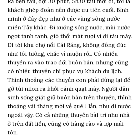
Ra bến tàu, đợi 30 phút, 5h30 tàu mới đi, tôi là
khách ghép đoàn nên được ưu tiên cuối. Bình
minh ở đây đẹp như ở các vùng sông nước
miền Tây khác. Đi xuống sông nước, mùi nước
ngọt tanh tanh, gió thổi mát rượi vì đi tàu máy.
Đi tới khu chợ nổi Cái Răng, không đông đúc
như tôi tưởng, chắc vì muộn rồi. Có nhiều
thuyền ra vào trao đổi buôn bán, nhưng cũng
có nhiều thuyền chỉ phục vụ khách du lịch.
Thỉnh thoảng các thuyền con phải dừng lại để
gỡ túi nilon ra khỏi cánh quạt máy. Người dân
sinh sống giặt giũ buôn bán trên thuyền, thỉnh
thoảng vài tháng mới về quê 1 lần, như đi nước
ngoài vậy. Có cả những thuyền bài trí như nhà
ở trên đất liền, cũng có hàng rào và lợp mái
tôn.