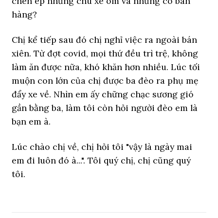
chèn ép những chú xe ôm và những cô bán
hàng?
Chị kể tiếp sau đó chị nghỉ việc ra ngoài bán
xiên. Từ đợt covid, mọi thứ đều trì trệ, không
làm ăn được nữa, khó khăn hơn nhiều. Lúc tối
muộn con lớn của chị được ba đèo ra phụ mẹ
đẩy xe về. Nhìn em ấy chững chạc sương gió
gần bằng ba, làm tôi còn hỏi người đèo em là
bạn em à.
Lúc chào chị về, chị hỏi tôi "vậy là ngày mai
em đi luôn đó à...". Tôi quý chị, chị cũng quý
tôi.