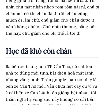
tiếng giữa trời nắng, rồi lỡ mất xe thì sao. Tôi
nhìn chú mặt nhăn nheo rơm rớm nài nỉ, chú ơi
cháu mà có thì cháu đã đi rồi, cháu cũng
muốn đi lắm chứ, chú giảm cho cháu được ít
nào không chú ơi. Chú nhìn thương, nắng nôi
thế này, chú giảm cho 5k, thế là tôi đi.
Học đã khó còn chán
Ra bến xe trung tâm TP Cần Thơ, có cái toà
nhà to đùng mới tinh, bật điều hoà mát lạnh,
nhưng vắng tanh. Trên google map nói đây là
bến xe Cần Thơ mới. Vẫn chưa hết cay cú vì vụ
2 cái bến xe Cao Lãnh tên giống hệt nhau, tôi
thầm nghĩ hy vọng sau này không có cái bến