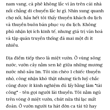
nam vang, cà phê không lắc vì ăn trên cái nhà
nổi chẳng di chuyển lắc lư gì. Nhìn xung quanh
chợ nổi, hầu hết tôi thấy thuyền khách du lịch
và thuyền buôn bán phục vụ du lịch. Không
phủ nhận lợi ích kinh tế, nhưng giá trị văn hoá
và tập quán truyền thống đã mai một đi ít
nhiều.
Địa điểm tiếp theo là miệt vườn. Ở vùng sông
nước, vườn cây nằm xen kẽ giữa những mương
nước nhỏ sâu 1m. Tôi xin chèo 1 chiếc thuyền
nhỏ, công nhận khó thật nhưng tích luỹ chắc
cũng được ít kinh nghiệm đủ lấy bằng làm "tài
công" - tên gọi người lái thuyền. Tôi nằm ngủ
trên võng ở miệt vườn, chút nữa thì lạc mất
đoàn. Ở vườn người ta hát đờn ca tài tử hay