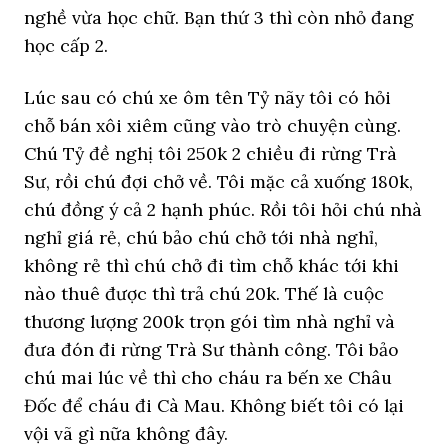
nghề vừa học chữ. Bạn thứ 3 thì còn nhỏ đang
học cấp 2.
Lúc sau có chú xe ôm tên Tỷ nãy tôi có hỏi
chỗ bán xôi xiêm cũng vào trò chuyện cùng.
Chú Tỷ đề nghị tôi 250k 2 chiều đi rừng Trà
Sư, rồi chú đợi chở về. Tôi mặc cả xuống 180k,
chú đồng ý cả 2 hạnh phúc. Rồi tôi hỏi chú nhà
nghỉ giá rẻ, chú bảo chú chở tới nhà nghỉ,
không rẻ thì chú chở đi tìm chỗ khác tới khi
nào thuê được thì trả chú 20k. Thế là cuộc
thương lượng 200k trọn gói tìm nhà nghỉ và
đưa đón đi rừng Trà Sư thành công. Tôi bảo
chú mai lúc về thì cho cháu ra bến xe Châu
Đốc để cháu đi Cà Mau. Không biết tôi có lại
vội vã gì nữa không đây.