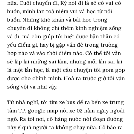
nữa. Cuối chuyến đi, Kỳ nói đi là sẽ có vui có
buồn, mình lan toả niềm vui và học từ nỗi
buồn. Những khó khăn và bài học trong
chuyến đi không chỉ thêm kinh nghiệm sống
và đi, mà còn giúp tôi biết được bản thân có
yếu điểm gì, hay bị gặp vấn đề trong trường
hợp nào và vào thời điểm nào. Có thể tôi vẫn
sẽ lặp lại những sai lầm, nhưng mỗi lần sai lại
là một lần học, là một câu chuyện tôi gom góp
được cho chính mình. Hoá ra trước giờ tôi vẫn
sống vội vã như vậy.
Từ nhà nghỉ, tôi tìm xe bus để ra bến xe trung
tâm TP, google map nói xe 02 nằm ngay ngoài
ngõ. Ra tới nơi, cô hàng nước nói đoạn đường
này ế quá người ta không chạy nữa. Cô bảo ra