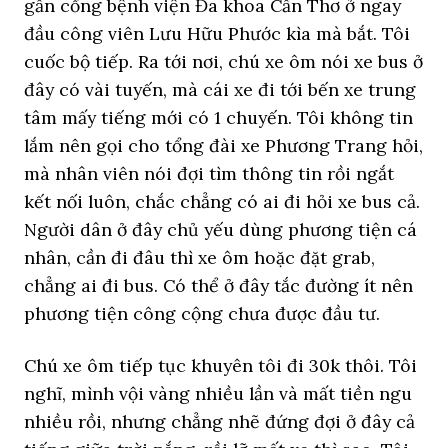
gần cổng bệnh viện Đa khoa Cần Thơ ở ngay
đầu công viên Lưu Hữu Phước kìa mà bắt. Tôi
cuốc bộ tiếp. Ra tới nơi, chú xe ôm nói xe bus ở
đây có vài tuyến, mà cái xe đi tới bến xe trung
tâm mấy tiếng mới có 1 chuyến. Tôi không tin
lắm nên gọi cho tổng đài xe Phương Trang hỏi,
mà nhân viên nói đợi tìm thông tin rồi ngắt
kết nối luôn, chắc chẳng có ai đi hỏi xe bus cả.
Người dân ở đây chủ yếu dùng phương tiện cá
nhân, cần đi đâu thì xe ôm hoặc đặt grab,
chẳng ai đi bus. Có thể ở đây tắc đường ít nên
phương tiện công cộng chưa được đầu tư.
Chú xe ôm tiếp tục khuyên tôi đi 30k thôi. Tôi
nghĩ, mình vội vàng nhiều lần và mất tiền ngu
nhiều rồi, nhưng chẳng nhẽ đứng đợi ở đây cả