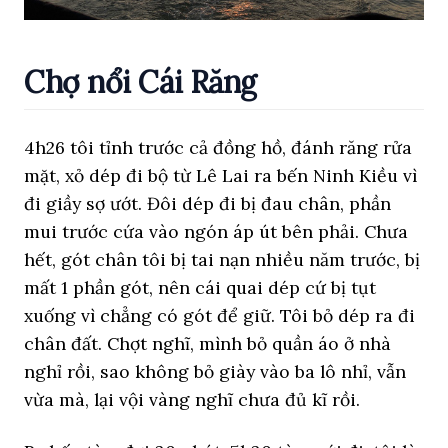
Chợ nổi Cái Răng
4h26 tôi tỉnh trước cả đồng hồ, đánh răng rửa
mặt, xỏ dép đi bộ từ Lê Lai ra bến Ninh Kiều vì
đi giầy sợ ướt. Đôi dép đi bị đau chân, phần
mui trước cứa vào ngón áp út bên phải. Chưa
hết, gót chân tôi bị tai nạn nhiều năm trước, bị
mất 1 phần gót, nên cái quai dép cứ bị tụt
xuống vì chẳng có gót để giữ. Tôi bỏ dép ra đi
chân đất. Chợt nghĩ, mình bỏ quần áo ở nhà
nghỉ rồi, sao không bỏ giày vào ba lô nhỉ, vẫn
vừa mà, lại vội vàng nghĩ chưa đủ kĩ rồi.