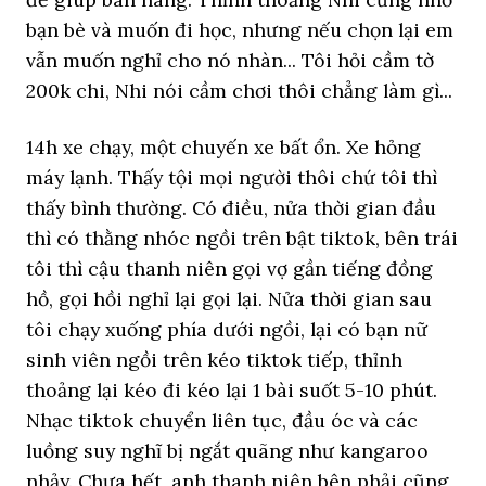
bạn bè và muốn đi học, nhưng nếu chọn lại em
vẫn muốn nghỉ cho nó nhàn... Tôi hỏi cầm tờ
200k chi, Nhi nói cầm chơi thôi chẳng làm gì...
14h xe chạy, một chuyến xe bất ổn. Xe hỏng
máy lạnh. Thấy tội mọi người thôi chứ tôi thì
thấy bình thường. Có điều, nửa thời gian đầu
thì có thằng nhóc ngồi trên bật tiktok, bên trái
tôi thì cậu thanh niên gọi vợ gần tiếng đồng
hồ, gọi hồi nghỉ lại gọi lại. Nửa thời gian sau
tôi chạy xuống phía dưới ngồi, lại có bạn nữ
sinh viên ngồi trên kéo tiktok tiếp, thỉnh
thoảng lại kéo đi kéo lại 1 bài suốt 5-10 phút.
Nhạc tiktok chuyển liên tục, đầu óc và các
luồng suy nghĩ bị ngắt quãng như kangaroo
nhảy. Chưa hết, anh thanh niên bên phải cũng