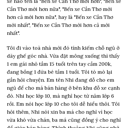
xe nào tên là "Bến xe Cần Thơ mới hơn", "Bến xe
Cần Thơ mới hơn nữa", "Bến xe Cần Thơ mới
hơn cả mới hơn nữa", hay là "Bến xe Cần Thơ
mới nhất", "Bến xe Cần Thơ mới hơn cả mới
nhất".
Tôi đi vào toà nhà mới đó tính kiếm chỗ ngủ ở
dãy ghế góc nhà. Vừa đặt mông xuống thì thấy
1 em gái nhỏ tầm 15 tuổi trên tay cầm 200k,
đang bồng 1 đứa bé tầm 1 tuổi. Tôi tò mò lại
gần hỏi chuyện. Em tên Nhi đang dỗ cho em
ngủ để cho má bán hàng ở bên khu đỗ xe cạnh
đó. Nhi học lớp 10, mà nghỉ học từ năm lớp 6
rồi. Em nói học lớp 10 cho tôi dễ hiểu thôi. Tôi
hỏi thêm, Nhi nói xin ba má cho nghỉ vì học
vừa khó vừa chán, ba má cũng đồng ý cho nghỉ
để giúp bán hàng. Thỉnh thoảng Nhi cũng nhớ