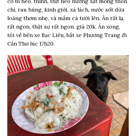
có bì heo, thính, thịt heo nướng xắt mỏng thon
chì, rau húng, kinh giới, xà lách, nước sốt dừa
loãng thơm nhẹ, và mắm cá tưới lên. Ăn rất lạ,
rất ngon, thật sự rất ngon, giá 20k. Ăn xong,
tôi về bến xe Bạc Liêu, bắt xe Phương Trang đi
Cần Thơ lúc 17h20.