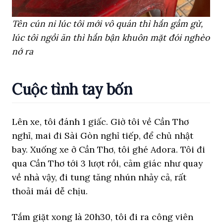
Tên cún ni lúc tôi mới vô quán thì hắn gầm gừ,
lúc tôi ngồi ăn thì hắn bận khuôn mặt đói nghèo
nớ ra
Cuộc tình tay bốn
Lên xe, tôi đánh 1 giấc. Giờ tôi về Cần Thơ
nghỉ, mai đi Sài Gòn nghỉ tiếp, để chủ nhật
bay. Xuống xe ở Cần Thơ, tôi ghé Adora. Tôi đi
qua Cần Thơ tới 3 lượt rồi, cảm giác như quay
về nhà vậy, đi tung tăng nhún nhảy cả, rất
thoải mái dễ chịu.
Tắm giặt xong là 20h30, tôi đi ra công viên