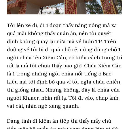
Tôi lên xe đi, đi 1 đoạn thấy nắng nóng mà xa
quá mãi không thấy quán ăn, nên tôi quyết
định không quay lại nữa mà về luôn TP. Trên
đường về tôi bị đi quá chỗ rẽ, dừng đúng chỗ 1
ngôi chùa tên Xiêm Cán, có kiểu cách trang trí
rất lạ mà tôi chưa thấy bao giờ. Chùa Xiêm Cán
là 1 trong những ngôi chùa nổi tiếng ở Bạc
Liêu mà tôi định bỏ qua vì tôi nghĩ chùa chiền
thì giống nhau. Nhưng không, đây là chùa của
người Khmer, nhìn rất lạ. Tôi đi vào, chụp ảnh
vài cái, nhìn ngó xung quanh.
Đang tính đi kiếm ăn tiếp thì thấy mấy chú
tiểu mặc bộ quần áo màu cam đang làm gì đó.