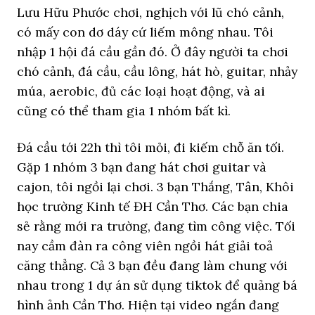
Lưu Hữu Phước chơi, nghịch với lũ chó cảnh,
có mấy con dơ dáy cứ liếm mông nhau. Tôi
nhập 1 hội đá cầu gần đó. Ở đây người ta chơi
chó cảnh, đá cầu, cầu lông, hát hò, guitar, nhảy
múa, aerobic, đủ các loại hoạt động, và ai
cũng có thể tham gia 1 nhóm bất kì.
Đá cầu tới 22h thì tôi mỏi, đi kiếm chỗ ăn tối.
Gặp 1 nhóm 3 bạn đang hát chơi guitar và
cajon, tôi ngồi lại chơi. 3 bạn Thắng, Tân, Khôi
học trường Kinh tế ĐH Cần Thơ. Các bạn chia
sẻ rằng mới ra trường, đang tìm công việc. Tối
nay cầm đàn ra công viên ngồi hát giải toả
căng thẳng. Cả 3 bạn đều đang làm chung với
nhau trong 1 dự án sử dụng tiktok để quảng bá
hình ảnh Cần Thơ. Hiện tại video ngắn đang