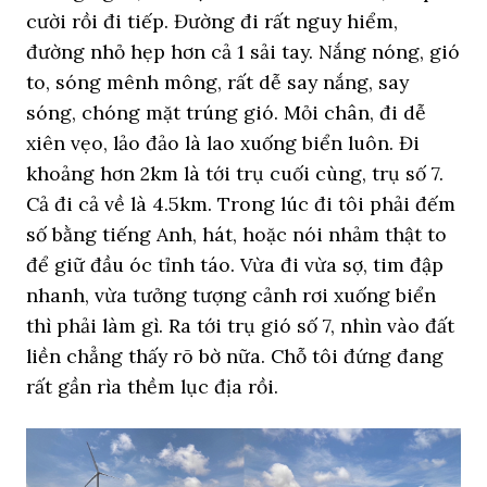
cười rồi đi tiếp. Đường đi rất nguy hiểm,
đường nhỏ hẹp hơn cả 1 sải tay. Nắng nóng, gió
to, sóng mênh mông, rất dễ say nắng, say
sóng, chóng mặt trúng gió. Mỏi chân, đi dễ
xiên vẹo, lảo đảo là lao xuống biển luôn. Đi
khoảng hơn 2km là tới trụ cuối cùng, trụ số 7.
Cả đi cả về là 4.5km. Trong lúc đi tôi phải đếm
số bằng tiếng Anh, hát, hoặc nói nhảm thật to
để giữ đầu óc tỉnh táo. Vừa đi vừa sợ, tim đập
nhanh, vừa tưởng tượng cảnh rơi xuống biển
thì phải làm gì. Ra tới trụ gió số 7, nhìn vào đất
liền chẳng thấy rõ bờ nữa. Chỗ tôi đứng đang
rất gần rìa thềm lục địa rồi.