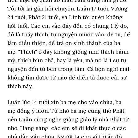
Tôi tới lại gần hỏi chuyện. Luân 17 tuổi, Vương
24 tuổi, Phát 21 tuổi, và Linh tôi quên không
hỏi tuổi. Các em vào đây đều có chung 1 lý do,
đó là thấy thích, tự nguyện muốn vào, để tu, để
làm điều thiện, để trả ơn sinh thành của ba
mẹ. "Thích" ở đây không giống như thích bánh
mỳ, thích bún chả, hay là yêu, mà nó là 1 sự tự
nguyện đến từ bên trong tâm. Cả bọn nghĩ mãi
không tìm được từ nào để diễn tả được cái sự
thích này.
Luân lúc 14 tuổi xin ba mẹ cho vào chùa, ba
mẹ đồng ý luôn. Từ nhỏ ba mẹ cũng thờ Phật,
nên Luân cũng nghe giảng giáo lý nhà Phật từ
nhỏ. Hàng sáng, các em sẽ đi khất thực ở các
nhà dân gần chùa. Người ta cho gì thì ăn đó.