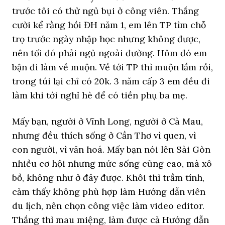
trước tôi có thử ngủ bụi ở công viên. Thắng
cười kể rằng hồi ĐH năm 1, em lên TP tìm chỗ
trọ trước ngày nhập học nhưng không được,
nên tối đó phải ngủ ngoài đường. Hôm đó em
bận đi làm về muộn. Về tới TP thì muộn lắm rồi,
trong túi lại chỉ có 20k. 3 năm cấp 3 em đều đi
làm khi tới nghỉ hè để có tiền phụ ba mẹ.
Mấy bạn, người ở Vĩnh Long, người ở Cà Mau,
nhưng đều thích sống ở Cần Thơ vì quen, vì
con người, vì văn hoá. Mấy bạn nói lên Sài Gòn
nhiều cơ hội nhưng mức sống cũng cao, mà xô
bồ, không như ở đây được. Khôi thì trầm tính,
cảm thấy không phù hợp làm Hướng dẫn viên
du lịch, nên chọn công việc làm video editor.
Thắng thì mau miệng, làm được cả Hướng dẫn