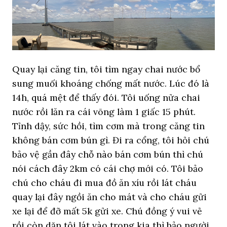
Quay lại căng tin, tôi tìm ngay chai nước bổ
sung muối khoáng chống mất nước. Lúc đó là
14h, quá mệt để thấy đói. Tôi uống nửa chai
nước rồi lăn ra cái võng làm 1 giấc 15 phút.
Tỉnh dậy, sức hồi, tìm cơm mà trong căng tin
không bán cơm bún gì. Đi ra cổng, tôi hỏi chú
bảo vệ gần đây chỗ nào bán cơm bún thì chú
nói cách đây 2km có cái chợ mới có. Tôi bảo
chú cho cháu đi mua đồ ăn xíu rồi lát cháu
quay lại đây ngồi ăn cho mát và cho cháu gửi
xe lại để đỡ mất 5k gửi xe. Chú đồng ý vui vẻ
rồi còn dặn tôi lát vào trong kia thì bảo người