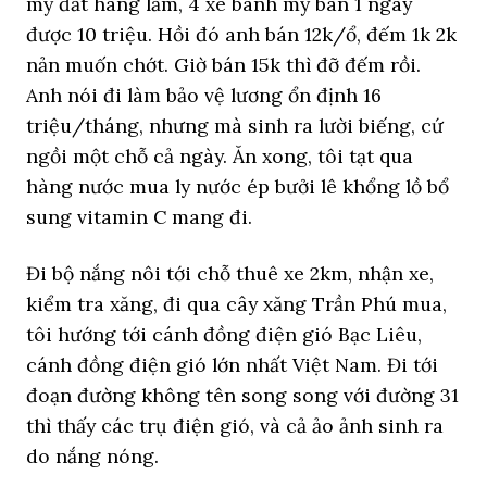
mỳ đắt hàng lắm, 4 xe bánh mỳ bán 1 ngày
được 10 triệu. Hồi đó anh bán 12k/ổ, đếm 1k 2k
nản muốn chớt. Giờ bán 15k thì đỡ đếm rồi.
Anh nói đi làm bảo vệ lương ổn định 16
triệu/tháng, nhưng mà sinh ra lười biếng, cứ
ngồi một chỗ cả ngày. Ăn xong, tôi tạt qua
hàng nước mua ly nước ép bưởi lê khổng lồ bổ
sung vitamin C mang đi.
Đi bộ nắng nôi tới chỗ thuê xe 2km, nhận xe,
kiểm tra xăng, đi qua cây xăng Trần Phú mua,
tôi hướng tới cánh đồng điện gió Bạc Liêu,
cánh đồng điện gió lớn nhất Việt Nam. Đi tới
đoạn đường không tên song song với đường 31
thì thấy các trụ điện gió, và cả ảo ảnh sinh ra
do nắng nóng.