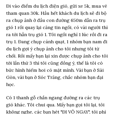
Đi vào điểm du lịch điện gió, gửi xe 5k, mua vé
tham quan 30k. Hầu hết khách du lịch sẽ đi bộ
ra chụp ảnh ở đầu con đường 650m dẫn ra trụ
gió 1 rồi quay lại căng tin ngồi, có vài người thì
ra tới hẳn trụ gió 1. Tôi ngồi nghỉ 1 lúc rồi đi ra
trụ 1. Đang chụp cánh quạt, 1 nhóm bạn nam đi
du lịch gợi ý chụp ảnh cho tôi nhưng tôi từ
chối. Rồi mấy bạn lại xin được chụp ảnh cho tôi
tới lần thứ 3 thì tôi cũng đồng ý, thế là tôi có
bức hình hiếm hoi có mặt mình. Vài bạn ở Sài
Gòn, vài bạn ở Sóc Trăng, chắc nhóm bạn đại
học.
Có 1 thanh gỗ chắn ngang đường ra các trụ
gió khác. Tôi chui qua. Mấy bạn gọi tôi lại, tôi
không nghe, các bạn hét "ĐI VÔ NGAY", tôi phì