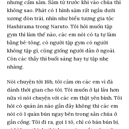
nhưng cấm săm. Săm từ trước khi vào chùa thì
không sao. Phát có 1 hình săm rất ngầu dưới
xương đòn trái, nhìn như biểu tượng gia tộc
Hashirama trong Naruto. Tôi hỏi muốn tập
gym thì làm thế nào, các em nói có tạ tự làm
bằng bê-tông, có người tập gym có người
không tập gì, cũng giống người dân ở ngoài.
Còn các thầy thì buổi sáng hay tự tập nhẹ
nhàng.
Nói chuyện tới 16h, tôi cảm ơn các em vì đã
dành thời gian cho tôi. Tôi muốn ở lại lâu hơn
nữa vì nói chuyện với các em thật yên bình. Tôi
hỏi có quán ăn nào gần đây không thì các em
nói có 1 quán bún ngay bên trong sân chùa ở
gần cổng. Tôi đi ra, gọi 1 tô, chỉ có bán bún bì,